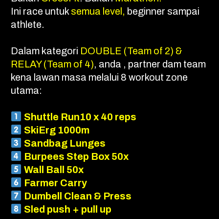
Ini race untuk
semua level,
beginner sampai
athlete.
Dalam kategori
DOUBLE (Team of 2) &
RELAY (Team of 4)
, anda , partner dam team
kena lawan masa melalui 8 workout zone
utama:
Shuttle Run10 x 40 reps
SkiErg 1000m
Sandbag Lunges
Burpees Step Box 50x
Wall Ball 50x
Farmer Carry
Dumbell Clean & Press
Sled push + pull up