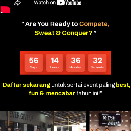
"
Are You Ready to
Compete,
Sweat & Conquer?
”
56
14
36
30
Days
Hours
Minutes
Seconds
“
Daftar sekarang
untuk sertai event paling
best,
fun &
mencabar
tahun ini!”