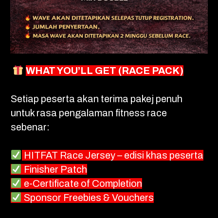
WHAT YOU’LL GET (RACE PACK)
Setiap peserta akan terima pakej penuh
untuk rasa pengalaman fitness race
sebenar:
HITFAT Race Jersey – edisi khas peserta
Finisher Patch
e-Certificate of Completion
Sponsor Freebies & Vouchers