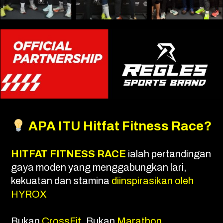
APA ITU
Hitfat Fitness Race?
HITFAT FITNESS RACE
ialah pertandingan
gaya moden yang menggabungkan lari,
kekuatan dan stamina
diinspirasikan oleh
HYROX
Bukan
CrossFit
. Bukan
Marathon.