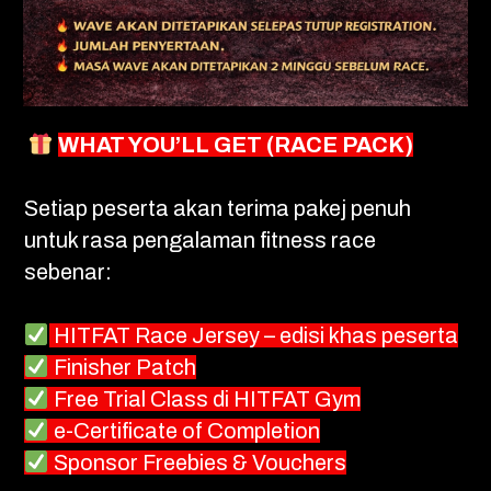
WHAT YOU’LL GET (RACE PACK)
Setiap peserta akan terima pakej penuh
untuk rasa pengalaman fitness race
sebenar:
HITFAT Race Jersey – edisi khas peserta
Finisher Patch
Free Trial Class di HITFAT Gym
e-Certificate of Completion
Sponsor Freebies & Vouchers