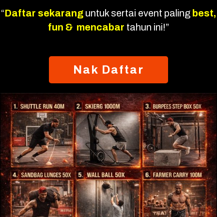
“
Daftar sekarang
untuk sertai event paling
best,
fun &
mencabar
tahun ini!”
Nak Daftar