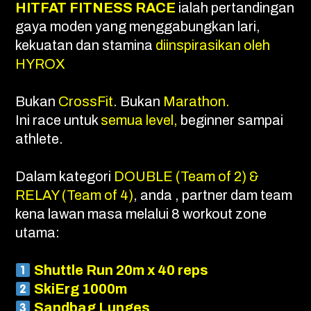
HITFAT FITNESS RACE
ialah pertandingan
gaya moden yang menggabungkan lari,
kekuatan dan stamina
diinspirasikan oleh
HYROX
Bukan
CrossFit
. Bukan
Marathon.
Ini race untuk
semua level,
beginner sampai
athlete.
Dalam kategori
DOUBLE (Team of 2) &
RELAY (Team of 4)
, anda , partner dam team
kena lawan masa melalui 8 workout zone
utama:
Shuttle Run 20m x 40 reps
SkiErg 1000m
Sandbag Lunges