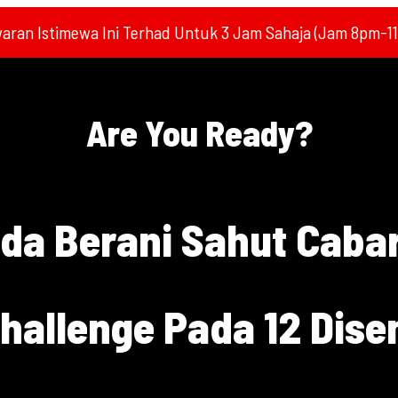
aran Istimewa Ini Terhad Untuk 3 Jam Sahaja (Jam 8pm-1
Are You Ready?
da Berani Sahut Caba
hallenge Pada 12 Dise