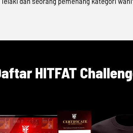
lelaki dan seorang pemenang kategori wanit
aftar HITFAT Challen