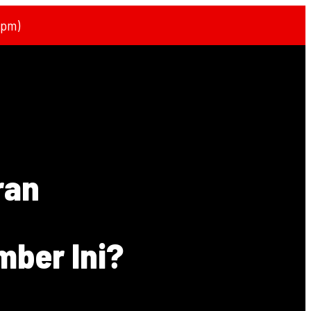
1pm)
ran
mber Ini?