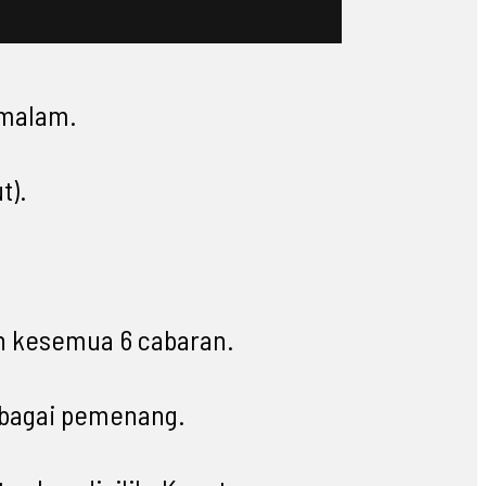
 malam.
t).
n kesemua 6 cabaran.
ebagai pemenang.