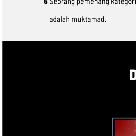
6
Seorang pemenang kategori 
adalah muktamad.
D