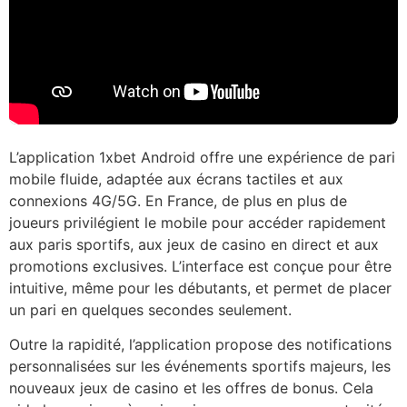
L’application 1xbet Android offre une expérience de pari
mobile fluide, adaptée aux écrans tactiles et aux
connexions 4G/5G. En France, de plus en plus de
joueurs privilégient le mobile pour accéder rapidement
aux paris sportifs, aux jeux de casino en direct et aux
promotions exclusives. L’interface est conçue pour être
intuitive, même pour les débutants, et permet de placer
un pari en quelques secondes seulement.
Outre la rapidité, l’application propose des notifications
personnalisées sur les événements sportifs majeurs, les
nouveaux jeux de casino et les offres de bonus. Cela