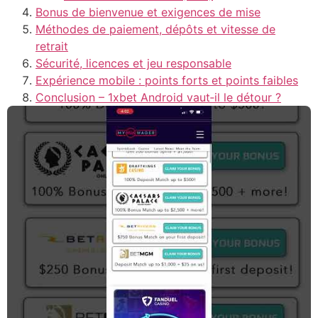
Bonus de bienvenue et exigences de mise
Méthodes de paiement, dépôts et vitesse de
retrait
Sécurité, licences et jeu responsable
Expérience mobile : points forts et points faibles
Conclusion – 1xbet Android vaut‑il le détour ?