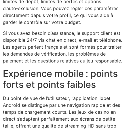
limites de dépôt, limites de pertes et options
d’auto‑exclusion. Vous pouvez régler ces paramètres
directement depuis votre profil, ce qui vous aide à
garder le contrôle sur votre budget.
Si vous avez besoin d’assistance, le support client est
disponible 24/7 via chat en direct, e‑mail et téléphone.
Les agents parlent français et sont formés pour traiter
les demandes de vérification, les problèmes de
paiement et les questions relatives au jeu responsable.
Expérience mobile : points
forts et points faibles
Du point de vue de l’utilisateur, l’application 1xbet
Android se distingue par une navigation rapide et des
temps de chargement courts. Les jeux de casino en
direct s’adaptent parfaitement aux écrans de petite
taille, offrant une qualité de streaming HD sans trop