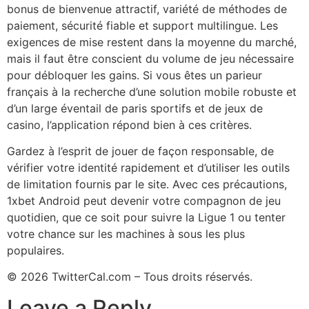
bonus de bienvenue attractif, variété de méthodes de
paiement, sécurité fiable et support multilingue. Les
exigences de mise restent dans la moyenne du marché,
mais il faut être conscient du volume de jeu nécessaire
pour débloquer les gains. Si vous êtes un parieur
français à la recherche d’une solution mobile robuste et
d’un large éventail de paris sportifs et de jeux de
casino, l’application répond bien à ces critères.
Gardez à l’esprit de jouer de façon responsable, de
vérifier votre identité rapidement et d’utiliser les outils
de limitation fournis par le site. Avec ces précautions,
1xbet Android peut devenir votre compagnon de jeu
quotidien, que ce soit pour suivre la Ligue 1 ou tenter
votre chance sur les machines à sous les plus
populaires.
© 2026 TwitterCal.com – Tous droits réservés.
Leave a Reply