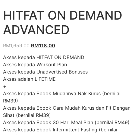
HITFAT ON DEMAND
ADVANCED
Original
Current
RM
1,659.00
RM
118.00
price
price
Akses kepada HITFAT ON DEMAND
was:
is:
Akses kepada Workout Plan
RM1,659.00.
RM118.00.
Akses kepada Unadvertised Bonuses
Akses adalah LIFETIME
+
Akses kepada Ebook Mudahnya Nak Kurus (bernilai
RM39)
Akses kepada Ebook Cara Mudah Kurus dan Fit Dengan
Sihat (bernilai RM39)
Akses kepada Ebook 30 Hari Meal Plan (bernilai RM49)
Akses kepada Ebook Intermittent Fasting (bernilai