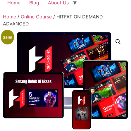
Home
Blog
About Us
Home
/
Online Course
/ HITFAT ON DEMAND
ADVANCED
Sale!